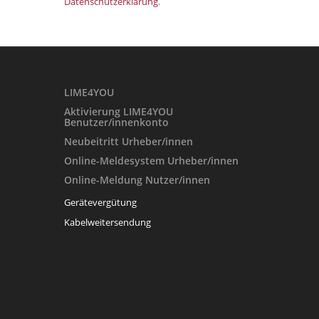
Datenschutzerklärung
.
LIME4YOU
Aktivierung LIME4YOU
Benutzer/innenkonto
Neubeitritt Urheber/innen
Online-Meldesystem
Urheber/innen
Online-Meldung Nutzer/innen
Gerätevergütung
Kabelweitersendung