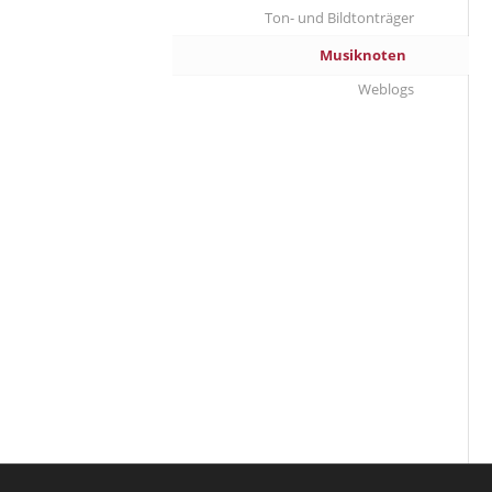
Ton- und Bildtonträger
Musiknoten
Weblogs